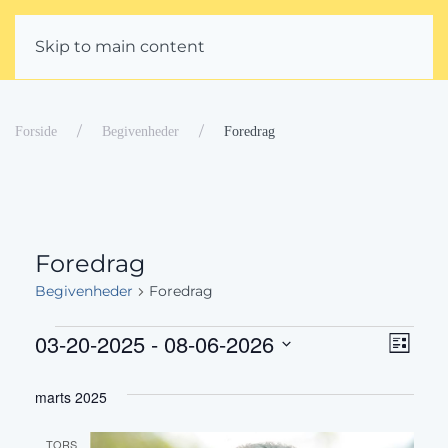
Skip to main content
Forside
Begivenheder
Foredrag
Foredrag
Begivenheder
Foredrag
03-20-2025
 - 
08-06-2026
Beg
Begivenheder
Navig
Liste
Vælg
Visn
af
marts 2025
dato.
Navi
visni
TORS