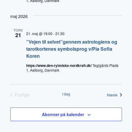
1, Aalborg, Danmark
maj 2026
TORS
21. maj @ 19:00
-
21:30
21
”Vejen til selvet”gennem astrologiens og
tarotkortenes symbolsprog v/Pia Sofia
Koren
https://www.den-rytmiske-nordkraft.dk/
Teglgårds Plads
1, Aalborg, Danmark
Forrige
I dag
Begiven
Næste
Begivenheder
Abonner på kalender