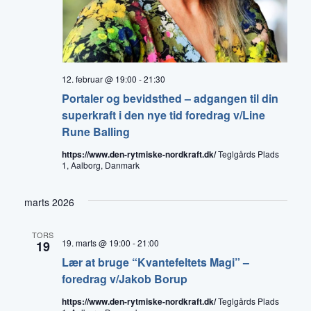
12. februar @ 19:00
-
21:30
Portaler og bevidsthed – adgangen til din
superkraft i den nye tid foredrag v/Line
Rune Balling
https://www.den-rytmiske-nordkraft.dk/
Teglgårds Plads
1, Aalborg, Danmark
marts 2026
TORS
19. marts @ 19:00
-
21:00
19
Lær at bruge “Kvantefeltets Magi” –
foredrag v/Jakob Borup
https://www.den-rytmiske-nordkraft.dk/
Teglgårds Plads