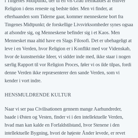
i Tingenes Midtpunkt, der til en vis Grad fremkaldes af enhver
Religion i dens reneste og bedste tider. Men vi finder, at
efterhaanden som Tiderne gaar, kommer menneskene bort fra
Tingenes Midtpunkt; de forskellige Livsvirksomheder synes ogsaa
at afsondre sig, og Menneskene befinder sig i et Kaos. Men
Mennesket maa altid have en Slags Filosofi. Det er ubehageligt at
leve i en Verden, hvor Religion er i Konflikt med vor Videnskab,
hvor de kunstneriske Ideer, vi sidder inde med, ikke staar i nogen
særlig Rapport til vor Religion Proces, føler vi os ilde tilpas, fordi
denne Verden ikke repræsenterer den sande Verden, som vi
kender i vort indre.
HENSMULDRENDE KULTUR
Naar vi ser paa Civilisationen gennem mange Aarhundreder,
baade i Østen og Vesten, finder vi i den intellektuelle Verden,
hvad man kan kalde en Forfaldstilstand, hvor Stenene i den
intellektuelle Bygning, hvori de højeste Ånder levede, er revet