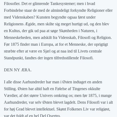
Filosofier. Det er glimrende Tankesystemer; men i hvad
Forbindelse staar de med de almindeligt forkyndte Religioner eller
med Videnskaben? Kunsten begyndte ogsaa først under
Religionens Ægide, men skilte sig meget hurtigt ud, og den blev
en Kultus, der gik ud paa at søge Skønheden i Naturen, i
Menneskeheden, men adskilt fra Videnskab, Filosofi og Religion.
Før 1875 finder man i Europa, at for et Menneske, der oprigtigt
stræbte efter at være en Sjæl og at naa ind til Livets centrale
Standpunkt, fandtes der ingen tilfredsstillende Filosofi.
DEN NY ÆRA.
I alle disse Aarhundreder har man i Østen indtaget en anden
Stilling. Østen har altid haft en Følelse af Tingenes okkulte
Værdier, af det større Univers omkring os; men før 1875, i mange
Aarhundreder, var selv Østen blevet lagdelt. Dens Filosofi var i alt
for høj Grad blevet intellektuel. Skønt Folkenes Liv var religiøst,
var det fuldt af en hel Del Overtro.