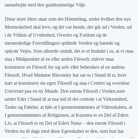
samarbejde med den guddommelige Vilje.
Disse store Ideer staar som det Himmeltag, under hvilket den nye
Menneskehed skal leve; og det var hende, der gik ud i Verden, ud
i de Vildnis af Uvidenhed, Overtro og Fordom og de
menneskelige Forestillingers splittede Verden og banede og
oplyste Vejen. Som allerede omtalt, det er et Instinkt i os, at vi maa
staa i Midtpunktet af en eller anden Filosofi; enhver maa
konstruere en Filosofi for sig selv eller beherskes af en andens
Filosofi. Hvad Madame Blavatsky har sat os i Stand til er, hver
især at konstruere sin egen Filosofi og staa i Centret og overskue
Universet paa en ny Maade. Den eneste Filosofi i Verden,som
sætter Eder i Stand til at naa ind til det centrale i al Virksomhed,
Tanke og Følelse, at føle at I gennemstrømmes af Videnskaben, at
I gennemstrømmes af Religionen, at Kunsten er en Del af Eders
Liv, at Filosofi er en Del af Eders Natur – den eneste Filosofi i
Verden nu til dags med disse Egenskaber er den, som hun har