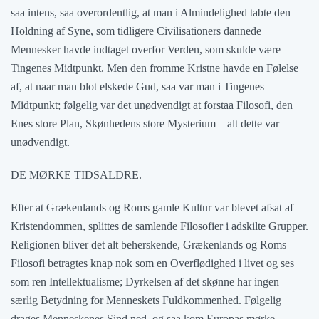
saa intens, saa overordentlig, at man i Almindelighed tabte den
Holdning af Syne, som tidligere Civilisationers dannede
Mennesker havde indtaget overfor Verden, som skulde være
Tingenes Midtpunkt. Men den fromme Kristne havde en Følelse
af, at naar man blot elskede Gud, saa var man i Tingenes
Midtpunkt; følgelig var det unødvendigt at forstaa Filosofi, den
Enes store Plan, Skønhedens store Mysterium – alt dette var
unødvendigt.
DE MØRKE TIDSALDRE.
Efter at Grækenlands og Roms gamle Kultur var blevet afsat af
Kristendommen, splittes de samlende Filosofier i adskilte Grupper.
Religionen bliver det alt beherskende, Grækenlands og Roms
Filosofi betragtes knap nok som en Overflødighed i livet og ses
som ren Intellektualisme; Dyrkelsen af det skønne har ingen
særlig Betydning for Menneskets Fuldkommenhed. Følgelig
drages Menneskenes Sind ned, og saa kom Europas mørke