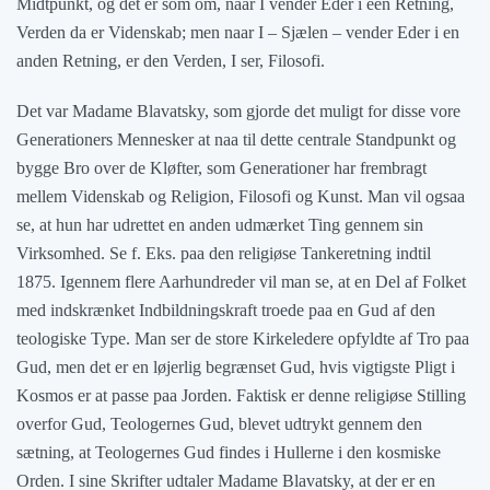
Midtpunkt, og det er som om, naar I vender Eder i een Retning,
Verden da er Videnskab; men naar I – Sjælen – vender Eder i en
anden Retning, er den Verden, I ser, Filosofi.
Det var Madame Blavatsky, som gjorde det muligt for disse vore
Generationers Mennesker at naa til dette centrale Standpunkt og
bygge Bro over de Kløfter, som Generationer har frembragt
mellem Videnskab og Religion, Filosofi og Kunst. Man vil ogsaa
se, at hun har udrettet en anden udmærket Ting gennem sin
Virksomhed. Se f. Eks. paa den religiøse Tankeretning indtil
1875. Igennem flere Aarhundreder vil man se, at en Del af Folket
med indskrænket Indbildningskraft troede paa en Gud af den
teologiske Type. Man ser de store Kirkeledere opfyldte af Tro paa
Gud, men det er en løjerlig begrænset Gud, hvis vigtigste Pligt i
Kosmos er at passe paa Jorden. Faktisk er denne religiøse Stilling
overfor Gud, Teologernes Gud, blevet udtrykt gennem den
sætning, at Teologernes Gud findes i Hullerne i den kosmiske
Orden. I sine Skrifter udtaler Madame Blavatsky, at der er en