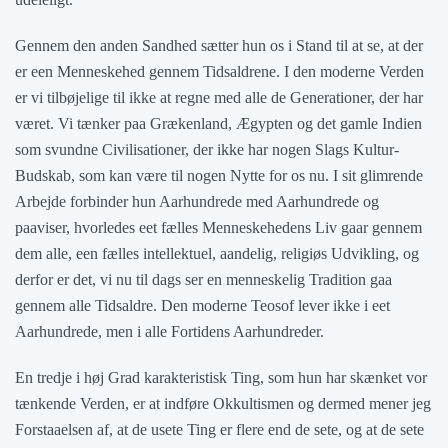
Gennem den anden Sandhed sætter hun os i Stand til at se, at der
er een Menneskehed gennem Tidsaldrene. I den moderne Verden
er vi tilbøjelige til ikke at regne med alle de Generationer, der har
været. Vi tænker paa Grækenland, Ægypten og det gamle Indien
som svundne Civilisationer, der ikke har nogen Slags Kultur-
Budskab, som kan være til nogen Nytte for os nu. I sit glimrende
Arbejde forbinder hun Aarhundrede med Aarhundrede og
paaviser, hvorledes eet fælles Menneskehedens Liv gaar gennem
dem alle, een fælles intellektuel, aandelig, religiøs Udvikling, og
derfor er det, vi nu til dags ser en menneskelig Tradition gaa
gennem alle Tidsaldre. Den moderne Teosof lever ikke i eet
Aarhundrede, men i alle Fortidens Aarhundreder.
En tredje i høj Grad karakteristisk Ting, som hun har skænket vor
tænkende Verden, er at indføre Okkultismen og dermed mener jeg
Forstaaelsen af, at de usete Ting er flere end de sete, og at de sete