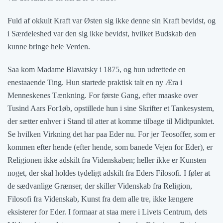
Fuld af okkult Kraft var Østen sig ikke denne sin Kraft bevidst, og
i Særdeleshed var den sig ikke bevidst, hvilket Budskab den
kunne bringe hele Verden.
Saa kom Madame Blavatsky i 1875, og hun udrettede en
enestaaende Ting. Hun startede praktisk talt en ny Æra i
Menneskenes Tænkning. For første Gang, efter maaske over
Tusind Aars For1øb, opstillede hun i sine Skrifter et Tankesystem,
der sætter enhver i Stand til atter at komme tilbage til Midtpunktet.
Se hvilken Virkning det har paa Eder nu. For jer Teosoffer, som er
kommen efter hende (efter hende, som banede Vejen for Eder), er
Religionen ikke adskilt fra Videnskaben; heller ikke er Kunsten
noget, der skal holdes tydeligt adskilt fra Eders Filosofi. I føler at
de sædvanlige Grænser, der skiller Videnskab fra Religion,
Filosofi fra Videnskab, Kunst fra dem alle tre, ikke længere
eksisterer for Eder. I formaar at staa mere i Livets Centrum, dets