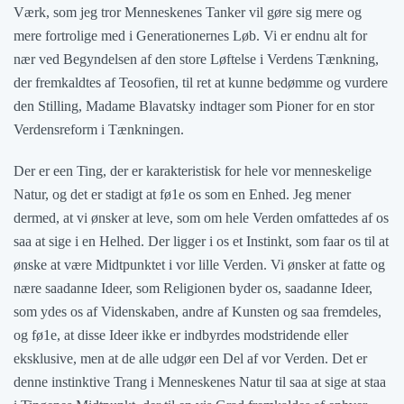
Værk, som jeg tror Menneskenes Tanker vil gøre sig mere og
mere fortrolige med i Generationernes Løb. Vi er endnu alt for
nær ved Begyndelsen af den store Løftelse i Verdens Tænkning,
der fremkaldtes af Teosofien, til ret at kunne bedømme og vurdere
den Stilling, Madame Blavatsky indtager som Pioner for en stor
Verdensreform i Tænkningen.
Der er een Ting, der er karakteristisk for hele vor menneskelige
Natur, og det er stadigt at fø1e os som en Enhed. Jeg mener
dermed, at vi ønsker at leve, som om hele Verden omfattedes af os
saa at sige i en Helhed. Der ligger i os et Instinkt, som faar os til at
ønske at være Midtpunktet i vor lille Verden. Vi ønsker at fatte og
nære saadanne Ideer, som Religionen byder os, saadanne Ideer,
som ydes os af Videnskaben, andre af Kunsten og saa fremdeles,
og fø1e, at disse Ideer ikke er indbyrdes modstridende eller
eksklusive, men at de alle udgør een Del af vor Verden. Det er
denne instinktive Trang i Menneskenes Natur til saa at sige at staa