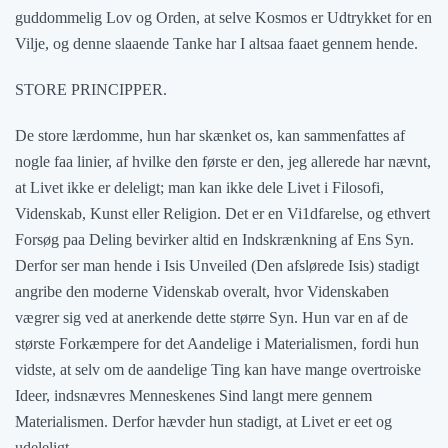
guddommelig Lov og Orden, at selve Kosmos er Udtrykket for en
Vilje, og denne slaaende Tanke har I altsaa faaet gennem hende.
STORE PRINCIPPER.
De store lærdomme, hun har skænket os, kan sammenfattes af
nogle faa linier, af hvilke den første er den, jeg allerede har nævnt,
at Livet ikke er deleligt; man kan ikke dele Livet i Filosofi,
Videnskab, Kunst eller Religion. Det er en Vi1dfarelse, og ethvert
Forsøg paa Deling bevirker altid en Indskrænkning af Ens Syn.
Derfor ser man hende i Isis Unveiled (Den afslørede Isis) stadigt
angribe den moderne Videnskab overalt, hvor Videnskaben
vægrer sig ved at anerkende dette større Syn. Hun var en af de
største Forkæmpere for det Aandelige i Materialismen, fordi hun
vidste, at selv om de aandelige Ting kan have mange overtroiske
Ideer, indsnævres Menneskenes Sind langt mere gennem
Materialismen. Derfor hævder hun stadigt, at Livet er eet og
udeleligt.