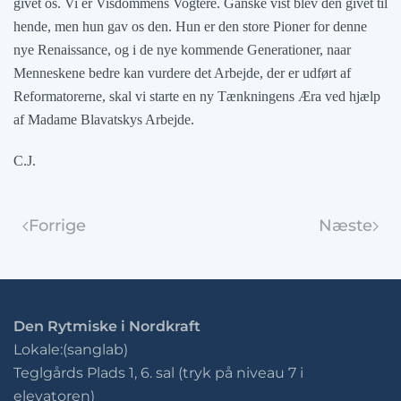
givet os. Vi er Visdommens Vogtere. Ganske vist blev den givet til
hende, men hun gav os den. Hun er den store Pioner for denne
nye Renaissance, og i de nye kommende Generationer, naar
Menneskene bedre kan vurdere det Arbejde, der er udført af
Reformatorerne, skal vi starte en ny Tænkningens Æra ved hjælp
af Madame Blavatskys Arbejde.
C.J.
Forrige
Næste
Den Rytmiske i Nordkraft
Lokale:(sanglab)
Teglgårds Plads 1, 6. sal (tryk på niveau 7 i
elevatoren)