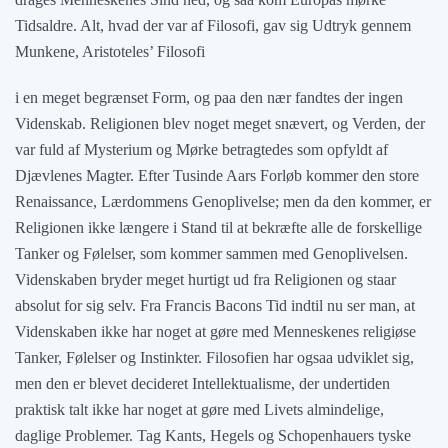
Tidsaldre. Alt, hvad der var af Filosofi, gav sig Udtryk gennem
Munkene, Aristoteles’ Filosofi
i en meget begrænset Form, og paa den nær fandtes der ingen
Videnskab. Religionen blev noget meget snævert, og Verden, der
var fuld af Mysterium og Mørke betragtedes som opfyldt af
Djævlenes Magter. Efter Tusinde Aars Forløb kommer den store
Renaissance, Lærdommens Genoplivelse; men da den kommer, er
Religionen ikke længere i Stand til at bekræfte alle de forskellige
Tanker og Følelser, som kommer sammen med Genoplivelsen.
Videnskaben bryder meget hurtigt ud fra Religionen og staar
absolut for sig selv. Fra Francis Bacons Tid indtil nu ser man, at
Videnskaben ikke har noget at gøre med Menneskenes religiøse
Tanker, Følelser og Instinkter. Filosofien har ogsaa udviklet sig,
men den er blevet decideret Intellektualisme, der undertiden
praktisk talt ikke har noget at gøre med Livets almindelige,
daglige Problemer. Tag Kants, Hegels og Schopenhauers tyske