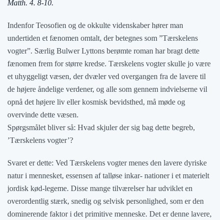
Matth. 4. 8-10.
Indenfor Teosofien og de okkulte videnskaber hører man
undertiden et fænomen omtalt, der betegnes som ”Tærskelens
vogter”. Særlig Bulwer Lyttons berømte roman har bragt dette
fænomen frem for større kredse. Tærskelens vogter skulle jo være
et uhyggeligt væsen, der dvæler ved overgangen fra de lavere til
de højere åndelige verdener, og alle som gennem indvielserne vil
opnå det højere liv eller kosmisk bevidsthed, må møde og
overvinde dette væsen.
Spørgsmålet bliver så: Hvad skjuler der sig bag dette begreb,
’Tærskelens vogter’?
Svaret er dette: Ved Tærskelens vogter menes den lavere dyriske
natur i mennesket, essensen af talløse inkar- nationer i et materielt
jordisk kød-legeme. Disse mange tilværelser har udviklet en
overordentlig stærk, snedig og selvisk personlighed, som er den
dominerende faktor i det primitive menneske. Det er denne lavere,