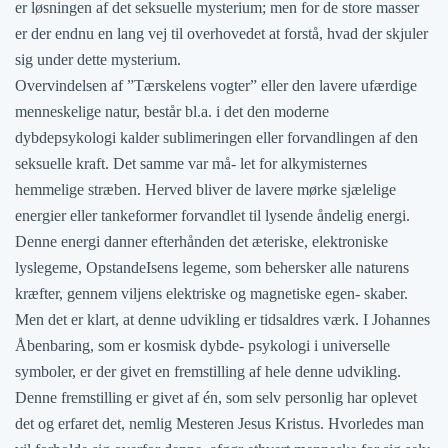
er løsningen af det seksuelle mysterium; men for de store masser
er der endnu en lang vej til overhovedet at forstå, hvad der skjuler
sig under dette mysterium.
Overvindelsen af ”Tærskelens vogter” eller den lavere ufærdige
menneskelige natur, består bl.a. i det den moderne
dybdepsykologi kalder sublimeringen eller forvandlingen af den
seksuelle kraft. Det samme var må- let for alkymisternes
hemmelige stræben. Herved bliver de lavere mørke sjælelige
energier eller tankeformer forvandlet til lysende åndelig energi.
Denne energi danner efterhånden det æteriske, elektroniske
lyslegeme, OpstandeIsens legeme, som behersker alle naturens
kræfter, gennem viljens elektriske og magnetiske egen- skaber.
Men det er klart, at denne udvikling er tidsaldres værk. I Johannes
Åbenbaring, som er kosmisk dybde- psykologi i universelle
symboler, er der givet en fremstilling af hele denne udvikling.
Denne fremstilling er givet af én, som selv personlig har oplevet
det og erfaret det, nemlig Mesteren Jesus Kristus. Hvorledes man