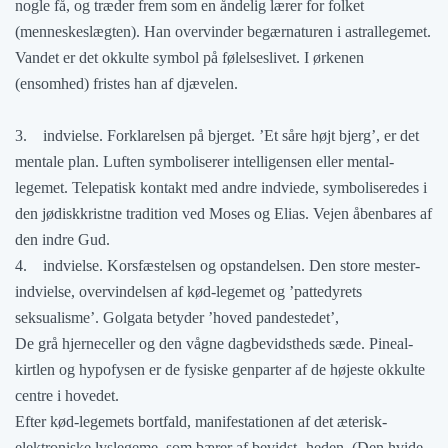
nogle få, og træder frem som en åndelig lærer for folket
(menneskeslægten). Han overvinder begærnaturen i astrallegemet.
Vandet er det okkulte symbol på følelseslivet. I ørkenen
(ensomhed) fristes han af djævelen.
3. indvielse. Forklarelsen på bjerget. ’Et såre højt bjerg’, er det
mentale plan. Luften symboliserer intelligensen eller mental-
legemet. Telepatisk kontakt med andre indviede, symboliseredes i
den jødiskkristne tradition ved Moses og Elias. Vejen åbenbares af
den indre Gud.
4. indvielse. Korsfæstelsen og opstandelsen. Den store mester-
indvielse, overvindelsen af kød-legemet og ’pattedyrets
seksualisme’. Golgata betyder ’hoved pandestedet’,
De grå hjerneceller og den vågne dagbevidstheds sæde. Pineal-
kirtlen og hypofysen er de fysiske genparter af de højeste okkulte
centre i hovedet.
Efter kød-legemets bortfald, manifestationen af det æterisk-
elektroniske lyslegeme, som bærer af bevidst- heden. (Den hvide