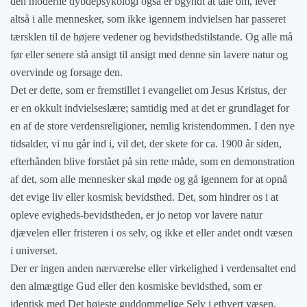
den moderne dybdepsykologi også er bgyndt at tale om, lever
altså i alle mennesker, som ikke igennem indvielsen har passeret
tærsklen til de højere vedener og bevidsthedstilstande. Og alle må
før eller senere stå ansigt til ansigt med denne sin lavere natur og
overvinde og forsage den.
Det er dette, som er fremstillet i evangeliet om Jesus Kristus, der
er en okkult indvielseslære; samtidig med at det er grundlaget for
en af de store verdensreligioner, nemlig kristendommen. I den nye
tidsalder, vi nu går ind i, vil det, der skete for ca. 1900 år siden,
efterhånden blive forstået på sin rette måde, som en demonstration
af det, som alle mennesker skal møde og gå igennem for at opnå
det evige liv eller kosmisk bevidsthed. Det, som hindrer os i at
opleve evigheds-bevidstheden, er jo netop vor lavere natur
djævelen eller fristeren i os selv, og ikke et eller andet ondt væsen
i universet.
Der er ingen anden nærværelse eller virkelighed i verdensaltet end
den almægtige Gud eller den kosmiske bevidsthed, som er
identisk med Det højeste guddommelige Selv i ethvert væsen.