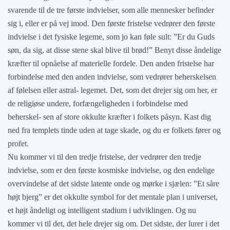
svarende til de tre første indvielser, som alle mennesker befinder
sig i, eller er på vej imod. Den første fristelse vedrører den første
indvielse i det fysiske legeme, som jo kan føle sult: ”Er du Guds
søn, da sig, at disse stene skal blive til brød!” Benyt disse åndelige
kræfter til opnåelse af materielle fordele. Den anden fristelse har
forbindelse med den anden indvielse, som vedrører beherskelsen
af følelsen eller astral- legemet. Det, som det drejer sig om her, er
de religiøse undere, forfængeligheden i forbindelse med
beherskel- sen af store okkulte kræfter i folkets påsyn. Kast dig
ned fra templets tinde uden at tage skade, og du er folkets fører og
profet.
Nu kommer vi til den tredje fristelse, der vedrører den tredje
indvielse, som er den første kosmiske indvielse, og den endelige
overvindelse af det sidste latente onde og mørke i sjælen: ”Et såre
højt bjerg” er det okkulte symbol for det mentale plan i universet,
et højt åndeligt og intelligent stadium i udviklingen. Og nu
kommer vi til det, det hele drejer sig om. Det sidste, der lurer i det