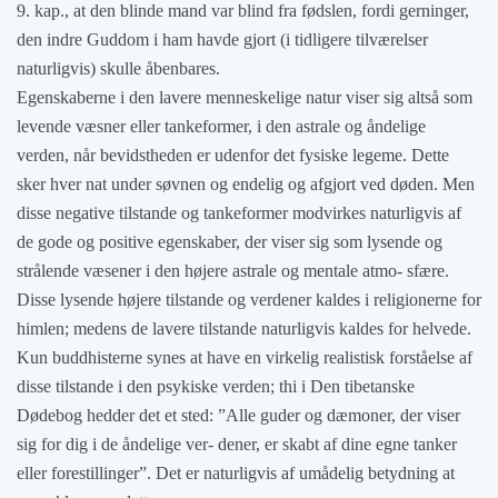
9. kap., at den blinde mand var blind fra fødslen, fordi gerninger,
den indre Guddom i ham havde gjort (i tidligere tilværelser
naturligvis) skulle åbenbares.
Egenskaberne i den lavere menneskelige natur viser sig altså som
levende væsner eller tankeformer, i den astrale og åndelige
verden, når bevidstheden er udenfor det fysiske legeme. Dette
sker hver nat under søvnen og endelig og afgjort ved døden. Men
disse negative tilstande og tankeformer modvirkes naturligvis af
de gode og positive egenskaber, der viser sig som lysende og
strålende væsener i den højere astrale og mentale atmo- sfære.
Disse lysende højere tilstande og verdener kaldes i religionerne for
himlen; medens de lavere tilstande naturligvis kaldes for helvede.
Kun buddhisterne synes at have en virkelig realistisk forståelse af
disse tilstande i den psykiske verden; thi i Den tibetanske
Dødebog hedder det et sted: ”Alle guder og dæmoner, der viser
sig for dig i de åndelige ver- dener, er skabt af dine egne tanker
eller forestillinger”. Det er naturligvis af umådelig betydning at