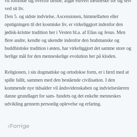
vil forholde sig overfor denne, afgør ethvert menneske for sig selv
ved sit liv.
Den 5. og sidste indvielse, Ascensionen, himmelfarten eller
opstigningen til det kosmiske liv, er virkeliggjort indenfor den
jødisk-kristne tradition her i Vesten bl.a. af Elias og Jesus. Men
flere andre, kendte og ukendte indenfor den brahmanske og
buddhistiske tradition i østen, har virkeliggjort det samme store og
herlige mål for den menneskelige evolution her på kloden.
Religionen, i sin dogmatiske og ortodokse form, er i færd med at
spille fallit, sammen med den bestående civilisation. I den
kommende nye tidsalder vil åndsvidenskaben og indvielseslæren
danne grundlaget for sam- fundets og det enkelte menneskes
udvikling gennem personlig oplevelse og erfaring.
Forrige