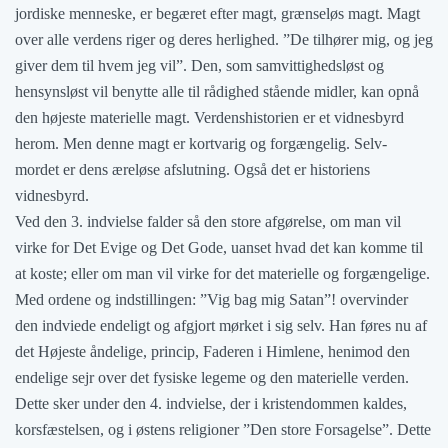
jordiske menneske, er begæret efter magt, grænseløs magt. Magt
over alle verdens riger og deres herlighed. ”De tilhører mig, og jeg
giver dem til hvem jeg vil”. Den, som samvittighedsløst og
hensynsløst vil benytte alle til rådighed stående midler, kan opnå
den højeste materielle magt. Verdenshistorien er et vidnesbyrd
herom. Men denne magt er kortvarig og forgængelig. Selv-
mordet er dens æreløse afslutning. Også det er historiens
vidnesbyrd.
Ved den 3. indvielse falder så den store afgørelse, om man vil
virke for Det Evige og Det Gode, uanset hvad det kan komme til
at koste; eller om man vil virke for det materielle og forgængelige.
Med ordene og indstillingen: ”Vig bag mig Satan”! overvinder
den indviede endeligt og afgjort mørket i sig selv. Han føres nu af
det Højeste åndelige, princip, Faderen i Himlene, henimod den
endelige sejr over det fysiske legeme og den materielle verden.
Dette sker under den 4. indvielse, der i kristendommen kaldes,
korsfæstelsen, og i østens religioner ”Den store Forsagelse”. Dette