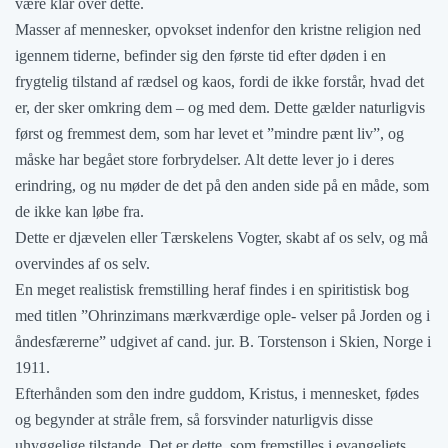
være klar over dette.
Masser af mennesker, opvokset indenfor den kristne religion ned
igennem tiderne, befinder sig den første tid efter døden i en
frygtelig tilstand af rædsel og kaos, fordi de ikke forstår, hvad det
er, der sker omkring dem – og med dem. Dette gælder naturligvis
først og fremmest dem, som har levet et ”mindre pænt liv”, og
måske har begået store forbrydelser. Alt dette lever jo i deres
erindring, og nu møder de det på den anden side på en måde, som
de ikke kan løbe fra.
Dette er djævelen eller Tærskelens Vogter, skabt af os selv, og må
overvindes af os selv.
En meget realistisk fremstilling heraf findes i en spiritistisk bog
med titlen ”Ohrinzimans mærkværdige ople- velser på Jorden og i
åndesfærerne” udgivet af cand. jur. B. Torstenson i Skien, Norge i
1911.
Efterhånden som den indre guddom, Kristus, i mennesket, fødes
og begynder at stråle frem, så forsvinder naturligvis disse
uhyggelige tilstande. Det er dette, som fremstilles i evangeliets