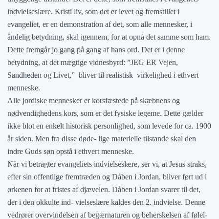
indvielseslære. Kristi liv, som det er levet og fremstillet i
evangeliet, er en demonstration af det, som alle mennesker, i
åndelig betydning, skal igennem, for at opnå det samme som ham.
Dette fremgår jo gang på gang af hans ord. Det er i denne
betydning, at det mægtige vidnesbyrd: ”JEG ER Vejen,
Sandheden og Livet,” bliver til realistisk virkelighed i ethvert
menneske.
Alle jordiske mennesker er korsfæstede på skæbnens og
nødvendighedens kors, som er det fysiske legeme. Dette gælder
ikke blot en enkelt historisk personlighed, som levede for ca. 1900
år siden. Men fra disse døde- lige materielle tilstande skal den
indre Guds søn opstå i ethvert menneske.
Når vi betragter evangeliets indvielseslære, ser vi, at Jesus straks,
efter sin offentlige fremtræden og Dåben i Jordan, bliver ført ud i
ørkenen for at fristes af djævelen. Dåben i Jordan svarer til det,
der i den okkulte ind- vielseslære kaldes den 2. indvielse. Denne
vedrører overvindelsen af begærnaturen og beherskelsen af følel-