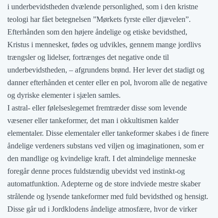
i underbevidstheden dvælende personlighed, som i den kristne
teologi har fået betegnelsen ”Mørkets fyrste eller djævelen”.
Efterhånden som den højere åndelige og etiske bevidsthed,
Kristus i mennesket, fødes og udvikles, gennem mange jordlivs
trængsler og lidelser, fortrænges det negative onde til
underbevidstheden, – afgrundens brønd. Her lever det stadigt og
danner efterhånden et center eller en pol, hvorom alle de negative
og dyriske elementer i sjælen samles.
I astral- eller følelseslegemet fremtræder disse som levende
væsener eller tankeformer, det man i okkultismen kalder
elementaler. Disse elementaler eller tankeformer skabes i de finere
åndelige verdeners substans ved viljen og imaginationen, som er
den mandlige og kvindelige kraft. I det almindelige menneske
foregår denne proces fuldstændig ubevidst ved instinkt-og
automatfunktion. Adepterne og de store indviede mestre skaber
strålende og lysende tankeformer med fuld bevidsthed og hensigt.
Disse går ud i Jordklodens åndelige atmosfære, hvor de virker