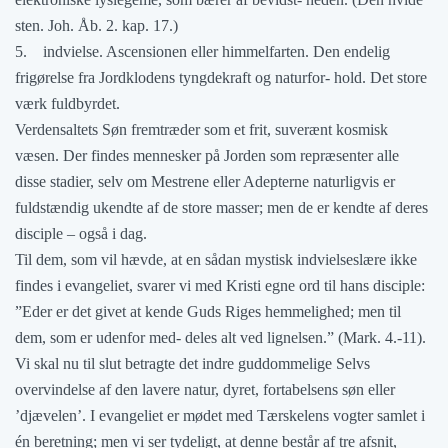
sten. Joh. Åb. 2. kap. 17.)
5. indvielse. Ascensionen eller himmelfarten. Den endelig
frigørelse fra Jordklodens tyngdekraft og naturfor- hold. Det store
værk fuldbyrdet.
Verdensaltets Søn fremtræder som et frit, suverænt kosmisk
væsen. Der findes mennesker på Jorden som repræsenter alle
disse stadier, selv om Mestrene eller Adepterne naturligvis er
fuldstændig ukendte af de store masser; men de er kendte af deres
disciple – også i dag.
Til dem, som vil hævde, at en sådan mystisk indvielseslære ikke
findes i evangeliet, svarer vi med Kristi egne ord til hans disciple:
”Eder er det givet at kende Guds Riges hemmelighed; men til
dem, som er udenfor med- deles alt ved lignelsen.” (Mark. 4.-11).
Vi skal nu til slut betragte det indre guddommelige Selvs
overvindelse af den lavere natur, dyret, fortabelsens søn eller
’djævelen’. I evangeliet er mødet med Tærskelens vogter samlet i
én beretning; men vi ser tydeligt, at denne består af tre afsnit,