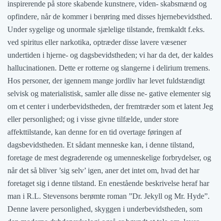
inspirerende på store skabende kunstnere, viden- skabsmænd og
opfindere, når de kommer i berøring med disses hjernebevidsthed.
Under sygelige og unormale sjælelige tilstande, fremkaldt f.eks.
ved spiritus eller narkotika, optræder disse lavere væsener
undertiden i hjerne- og dagsbevidstheden; vi har da det, der kaldes
hallucinationen. Dette er rotterne og slangerne i delirium tremens.
Hos personer, der igennem mange jordliv har levet fuldstændigt
selvisk og materialistisk, samler alle disse ne- gative elementer sig
om et center i underbevidstheden, der fremtræder som et latent Jeg
eller personlighed; og i visse givne tilfælde, under store
affekttilstande, kan denne for en tid overtage føringen af
dagsbevidstheden. Et sådant menneske kan, i denne tilstand,
foretage de mest degraderende og umenneskelige forbrydelser, og
når det så bliver ’sig selv’ igen, aner det intet om, hvad det har
foretaget sig i denne tilstand. En enestående beskrivelse heraf har
man i R.L. Stevensons berømte roman ”Dr. Jekyll og Mr. Hyde”.
Denne lavere personlighed, skyggen i underbevidstheden, som