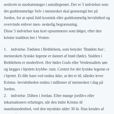
seslivets to modsætninger i astrallegemet. Der er 5 indvielser som
det guddommelige Selv i mennesket skal gennemgå her på
Jorden, for at opnå fuld kosmisk eller guddommelig bevidsthed og
overvinde enhver men- neskelig begrænsning.
Disse 5 indvielser kan kort opsummeres som følger, efter den
kristne tradition her i Vesten:
1. indvielse. Fødslen i Bethlehem, som betyder ’Brødets hus’,
menneskets fysiske legeme er dannet af brød (føde). Stalden i
Bethlehem er moderlivet. Her fødes Guds eller Verdensaltets søn
og lægges i hjertets krybbe- rum. Centret for det fysiske legeme er
i hjertet. Et lille barn ved endnu ikke, at det er til; således lever
Kristus- bevidstheden endnu i millioner af mennesker i dag på
Jorden.
2. indvielse. Dåben i Jordan. Efter mange jordlivs eller
inkarnationers erfaringer, når den indre Kristus til
mandsmodenhed, ved den mystiske alder 30 år. Han kendes af