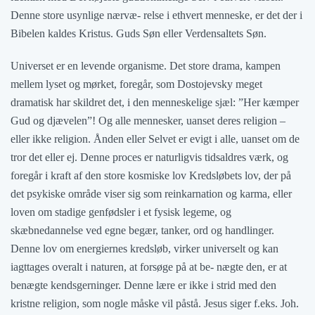
Denne store usynlige nærvæ- relse i ethvert menneske, er det der i
Bibelen kaldes Kristus. Guds Søn eller Verdensaltets Søn.
Universet er en levende organisme. Det store drama, kampen
mellem lyset og mørket, foregår, som Dostojevsky meget
dramatisk har skildret det, i den menneskelige sjæl: ”Her kæmper
Gud og djævelen”! Og alle mennesker, uanset deres religion –
eller ikke religion. Ånden eller Selvet er evigt i alle, uanset om de
tror det eller ej. Denne proces er naturligvis tidsaldres værk, og
foregår i kraft af den store kosmiske lov Kredsløbets lov, der på
det psykiske område viser sig som reinkarnation og karma, eller
loven om stadige genfødsler i et fysisk legeme, og
skæbnedannelse ved egne begær, tanker, ord og handlinger.
Denne lov om energiernes kredsløb, virker universelt og kan
iagttages overalt i naturen, at forsøge på at be- nægte den, er at
benægte kendsgerninger. Denne lære er ikke i strid med den
kristne religion, som nogle måske vil påstå. Jesus siger f.eks. Joh.