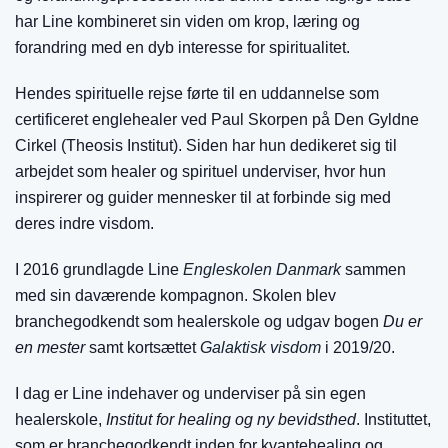
har Line kombineret sin viden om krop, læring og
forandring med en dyb interesse for spiritualitet.
Hendes spirituelle rejse førte til en uddannelse som
certificeret englehealer ved Paul Skorpen på Den Gyldne
Cirkel (Theosis Institut). Siden har hun dedikeret sig til
arbejdet som healer og spirituel underviser, hvor hun
inspirerer og guider mennesker til at forbinde sig med
deres indre visdom.
I 2016 grundlagde Line
Engleskolen Danmark
sammen
med sin daværende kompagnon. Skolen blev
branchegodkendt som healerskole og udgav bogen
Du er
en mester
samt kortsættet
Galaktisk visdom
i 2019/20.
I dag er Line indehaver og underviser på sin egen
healerskole,
Institut for healing og ny bevidsthed
. Instituttet,
som er branchegodkendt inden for kvantehealing og