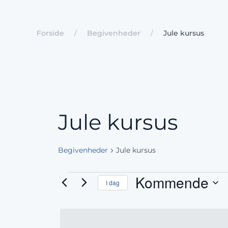
Forside
Begivenheder
Jule kursus
Jule kursus
Begivenheder
Jule kursus
Begivenheder
Kommende
I dag
Vælg
dato.