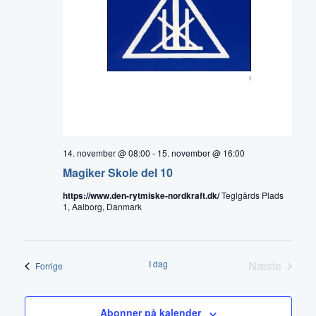
14. november @ 08:00
-
15. november @ 16:00
Magiker Skole del 10
https://www.den-rytmiske-nordkraft.dk/
Teglgårds Plads
1, Aalborg, Danmark
I dag
Næste
Begivenheder
Forrige
Begivenh
Abonner på kalender