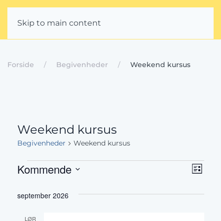
Skip to main content
Forside
Begivenheder
Weekend kursus
Weekend kursus
Begivenheder
Weekend kursus
Begivenheder
Beg
Navig
Kommende
Liste
Vis
Vælg
af
september 2026
dato.
Nav
visni
LØR