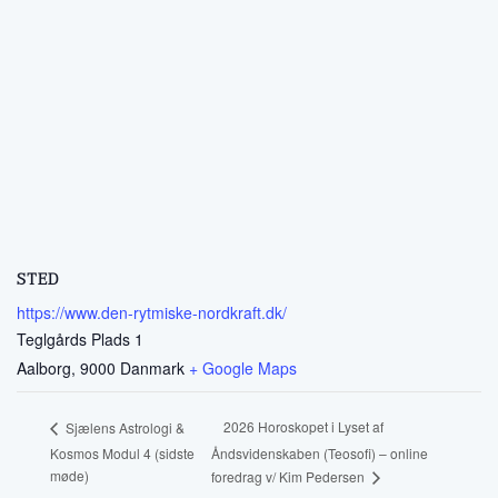
STED
https://www.den-rytmiske-nordkraft.dk/
Teglgårds Plads 1
Aalborg
,
9000
Danmark
+ Google Maps
2026 Horoskopet i Lyset af
Sjælens Astrologi &
Kosmos Modul 4 (sidste
Åndsvidenskaben (Teosofi) – online
møde)
foredrag v/ Kim Pedersen