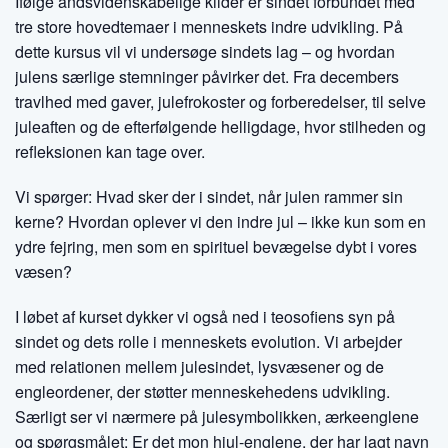
Ifølge åndsvidenskabelige kilder er sindet forbundet med
tre store hovedtemaer i menneskets indre udvikling. På
dette kursus vil vi undersøge sindets lag – og hvordan
julens særlige stemninger påvirker det. Fra decembers
travlhed med gaver, julefrokoster og forberedelser, til selve
juleaften og de efterfølgende helligdage, hvor stilheden og
refleksionen kan tage over.
Vi spørger: Hvad sker der i sindet, når julen rammer sin
kerne? Hvordan oplever vi den indre jul – ikke kun som en
ydre fejring, men som en spirituel bevægelse dybt i vores
væsen?
I løbet af kurset dykker vi også ned i teosofiens syn på
sindet og dets rolle i menneskets evolution. Vi arbejder
med relationen mellem julesindet, lysvæsener og de
engleordener, der støtter menneskehedens udvikling.
Særligt ser vi nærmere på julesymbolikken, ærkeenglene
og spørgsmålet: Er det mon hjul-englene, der har lagt navn