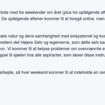
eriode med tre weekender om året (plus tre opfølgende a
 De opfølgende aftener kommer til at foregå online, me
sjæls natur og dens samhørighed med solsystemet og kos
et mellem det Højere Selv og legemerne, som dette selv k
on. Vi kommer til at belyse problemer om ovennævnte evne
pel til sjælen hos alle aspiranter, som læser disse instr
le arbejde, så hver weekend kommer til at indeholde en ce