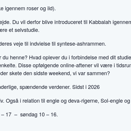
 igennem roser og ild).
ejde. Du vil derfor blive introduceret til Kabbalah igenne
e et selvstudie.
 deres veje til indvielse til syntese-ashrammen.
er du henne? Hvad oplever du i forbindelse med dit studie 
lte. Disse opfølgende online-aftener vil være i tidsrumm
 der skete den sidste weekend, vi var sammen?
underlige, spændende verdener. Sidst i 2026
tiv. Også i relation til engle og deva-rigerne, Sol-engle
0 – 17 – søndag 10 – 16.