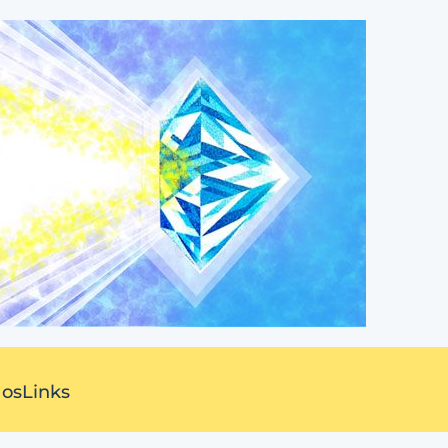
 os
Links