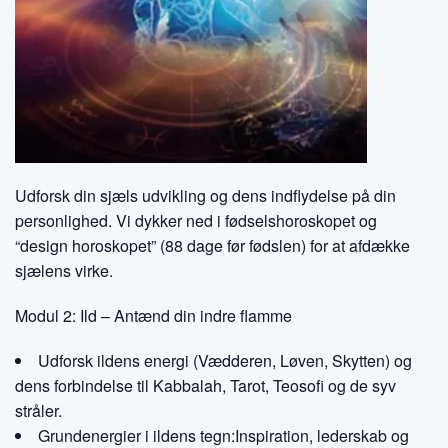
Udforsk din sjæls udvikling og dens indflydelse på din
personlighed. Vi dykker ned i fødselshoroskopet og
“design horoskopet” (88 dage før fødslen) for at afdække
sjælens virke.
Modul 2: Ild – Antænd din indre flamme
Udforsk ildens energi (Vædderen, Løven, Skytten) og
dens forbindelse til Kabbalah, Tarot, Teosofi og de syv
stråler.
Grundenergier i ildens tegn:Inspiration, lederskab og