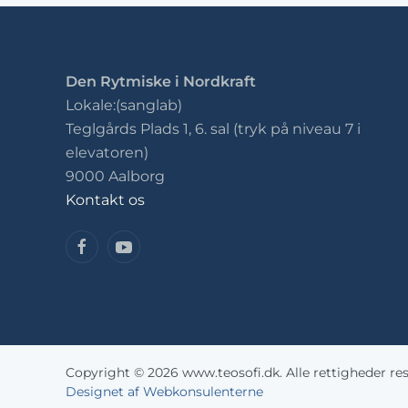
Den Rytmiske i Nordkraft
Lokale:(sanglab)
Teglgårds Plads 1, 6. sal (tryk på niveau 7 i
elevatoren)
9000 Aalborg
Kontakt os
Copyright © 2026 www.teosofi.dk. Alle rettigheder res
Designet af Webkonsulenterne