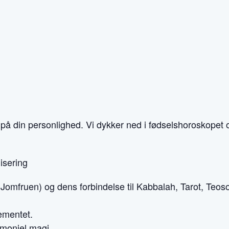
 på din personlighed. Vi dykker ned i fødselshoroskopet 
lisering
omfruen) og dens forbindelse til Kabbalah, Tarot, Teosof
lementet.
emoniel magi.