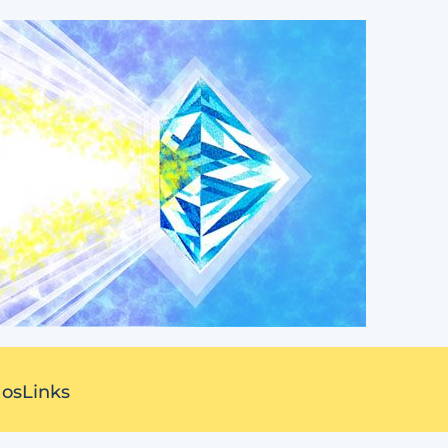
 os
Links