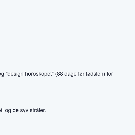
og “design horoskopet” (88 dage før fødslen) for
i og de syv stråler.