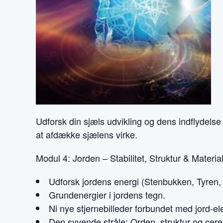
Udforsk din sjæls udvikling og dens indflydelse
at afdække sjælens virke.
Modul 4: Jorden – Stabilitet, Struktur & Materia
Udforsk jordens energi (Stenbukken, Tyren, J
Grundenergier i jordens tegn.
Ni nye stjernebilleder forbundet med jord-e
Den syvende stråle: Orden, struktur og cer