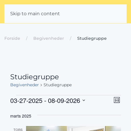
Skip to main content
Forside
Begivenheder
Studiegruppe
Studiegruppe
Begivenheder
Studiegruppe
Begivenheder
Beg
Navig
03-27-2025
 - 
08-09-2026
Liste
Vis
Vælg
af
marts 2025
dato.
Nav
visni
TORS