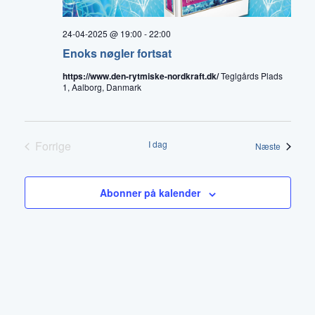
24-04-2025 @ 19:00
-
22:00
Enoks nøgler fortsat
https://www.den-rytmiske-nordkraft.dk/
Teglgårds Plads
1, Aalborg, Danmark
Forrige
I dag
Begiven
Næste
Begivenheder
Abonner på kalender