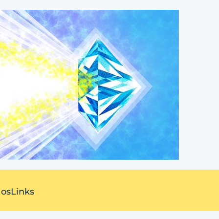
 os
Links