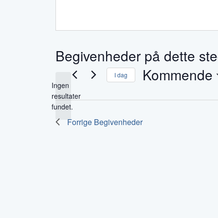
Begivenheder på dette st
Kommende
I dag
Ingen
Vælg
resultater
Notice
dato.
fundet.
Forrige
Begivenheder