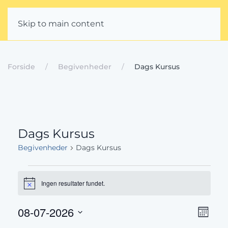
Skip to main content
Forside
Begivenheder
Dags Kursus
Dags Kursus
Begivenheder
Dags Kursus
Begivenheder
Ingen resultater fundet.
Notice
Beg
Navig
08-07-2026
Måned
Vælg