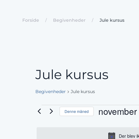
Forside
Begivenheder
Jule kursus
Jule kursus
Begivenheder
Jule kursus
Begivenheder
november
Denne måned
Vælg
dato.
Der blev i