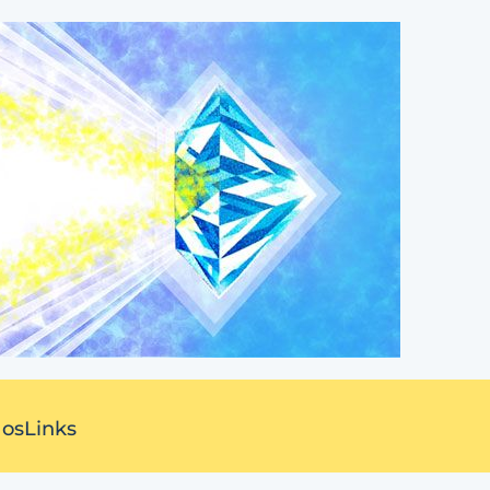
 os
Links