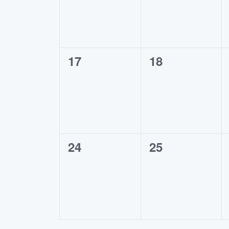
0
0
17
18
begivenheder,
begivenheder
0
0
24
25
begivenheder,
begivenheder