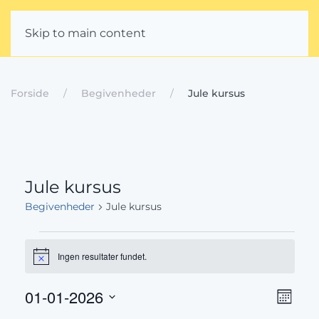
Skip to main content
Forside
Begivenheder
Jule kursus
Jule kursus
Begivenheder
Jule kursus
Begivenheder
Ingen resultater fundet.
Notice
Beg
Navig
01-01-2026
Måned
Vælg