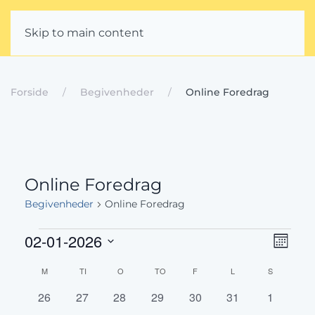
Skip to main content
Forside
Begivenheder
Online Foredrag
Online Foredrag
Begivenheder
Online Foredrag
Begivenheder
Beg
Navig
02-01-2026
Måned
Vis
Vælg
af
Kalender
M
MANDAG
TI
TIRSDAG
O
ONSDAG
TO
TORSDAG
F
FREDAG
L
LØRDAG
S
SØNDAG
dato.
Nav
visni
af
0
0
0
0
0
0
0
26
27
28
29
30
31
1
begivenheder
begivenheder
begivenheder
begivenheder
begivenheder
begivenheder
begivenh