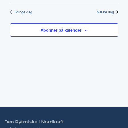
Vis
12-
Vælg
af
dato.
Nav
2025
Forrige dag
Næste dag
visni
Abonner på kalender
Den Rytmiske i Nordkraft