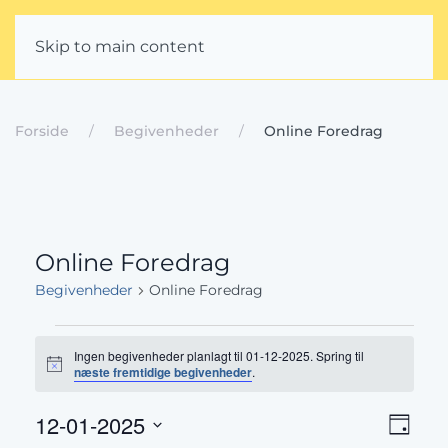
Skip to main content
Forside
Begivenheder
Online Foredrag
Online Foredrag
Begivenheder
Online Foredrag
Begivenheder
Ingen begivenheder planlagt til 01-12-2025. Spring til
for
Notice
næste fremtidige begivenheder
.
01-
Beg
Navig
12-01-2025
Dag