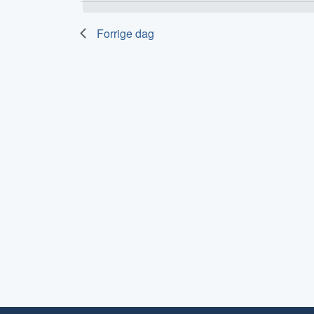
07-
08-
Forrige dag
2026