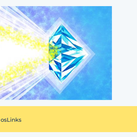
 os
Links