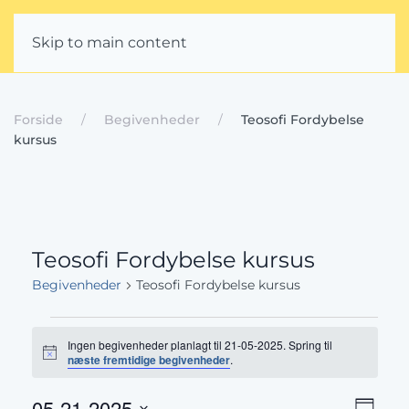
Skip to main content
Forside
Begivenheder
Teosofi Fordybelse
kursus
Teosofi Fordybelse kursus
Begivenheder
Teosofi Fordybelse kursus
Begivenheder
Ingen begivenheder planlagt til 21-05-2025. Spring til
for
Notice
næste fremtidige begivenheder
.
21-
05-21-2025