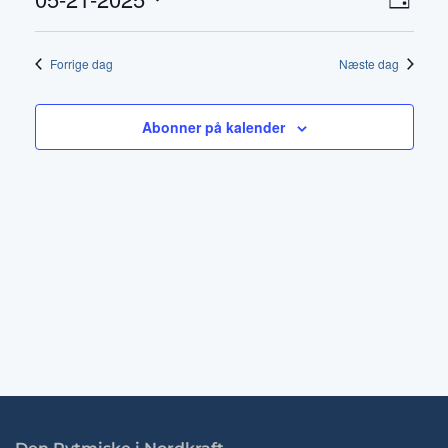
Beg
Navig
Dag
Vis
05-
Vælg
af
dato.
Nav
2025
Forrige dag
Næste dag
visni
Abonner på kalender