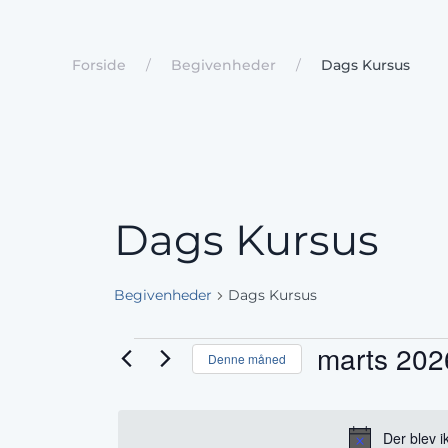
Forside
Begivenheder
Dags Kursus
Dags Kursus
Begivenheder
Dags Kursus
Begivenheder
marts 202
Denne måned
Vælg
dato.
Der blev i