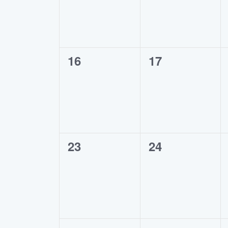
0
0
16
17
begivenheder,
begivenheder
0
0
23
24
begivenheder,
begivenheder