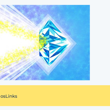
 os
Links