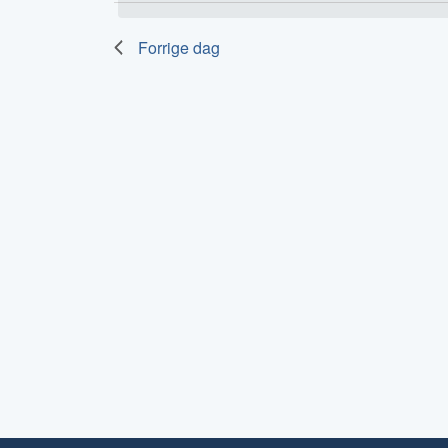
13-
01-
Forrige dag
2026