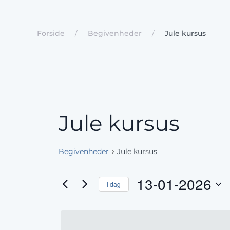
Forside
Begivenheder
Jule kursus
Jule kursus
Begivenheder
Jule kursus
Begivenheder
13-01-2026
I dag
Vælg
for
dato.