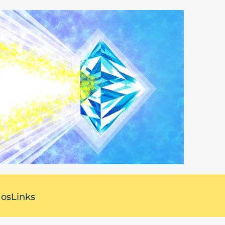
 os
Links