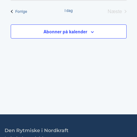
Vis
af
dato.
Nav
I dag
Næste
Begivenheder
Forrige
visni
Begivenh
Abonner på kalender
Den Rytmiske i Nordkraft