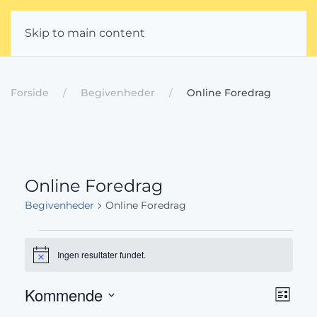
Skip to main content
Forside
Begivenheder
Online Foredrag
Online Foredrag
Begivenheder
Online Foredrag
Begivenheder
Ingen resultater fundet.
Notice
Beg
Navig
Kommende
Liste
Vælg