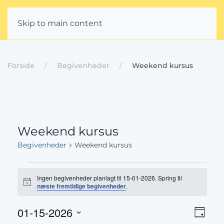
Skip to main content
Forside
Begivenheder
Weekend kursus
Weekend kursus
Begivenheder
Weekend kursus
Begivenheder
Ingen begivenheder planlagt til 15-01-2026. Spring til
for
Notice
næste fremtidige begivenheder
.
15-
Beg
Navig
01-15-2026
Dag