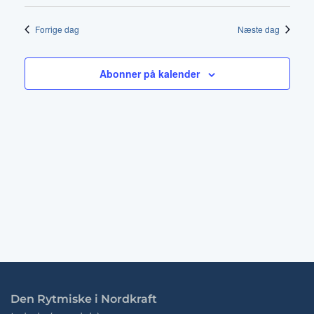
Vis
01-
Vælg
af
dato.
Nav
2026
Forrige dag
Næste dag
visni
Abonner på kalender
Den Rytmiske i Nordkraft