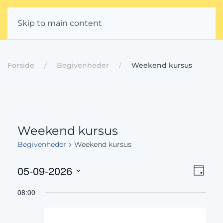
Skip to main content
Forside
Begivenheder
Weekend kursus
Weekend kursus
Begivenheder
Weekend kursus
Begivenheder
Beg
Navig
05-09-2026
Dag
Vis
Vælg
for
af
08:00
dato.
Nav
09-
visni