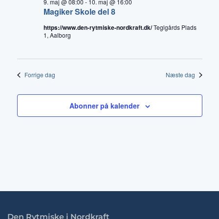
9. maj @ 08:00
-
10. maj @ 16:00
Magiker Skole del 8
https://www.den-rytmiske-nordkraft.dk/
Teglgårds Plads
1, Aalborg
Forrige dag
Næste dag
Abonner på kalender
Den Rytmiske i Nordkraft